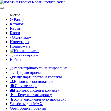
Product Radar
Меню
О Радаре
Каталог
Карта
Блоги
«Охотники»
Инвесторы
Поддержать
Добавить продукт
Войти
💰Рассматриваю финансирование
🏷️ Продаю проект
🤝Ищу партнерства и коллабы
👥В поиске сооснователя
🎓Ищу ментора
💼Набираю людей в команду
👨‍💻Беру на стажировку
🔥Хочу максимальную прожарку
Чат-боты для MAX
Open Source проекты