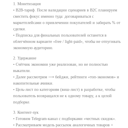
1. Монетизация
• B2B-тариф. После валидации сценариев в B2C планируем
сместить фокус именно туда: договариваться c
маркетплейсами о привлечении покупателей и забирать % от
сделки.
• Подписка для финальных пользователей останется в
облегчённом варианте «free / light-paid», чтобы не отпугивать
экономную аудиторию.
2. Удержание
• Счётчик экономии уже реализован, но не полностью
выкатили.
• Далeе рассмотрим ⟶ бейджи, рейтинги «топ-экономов» и
накопительные ачивки.
• Цель-лист по категориям (виш-лист) в разработке, чтобы
пользователь возвращался не к одному товару, а к целой
подборке.
3. Контент-хук
• Готовим Telegram-канал с подборками «честных скидок».
• Рассматриваем модель рассылок аналогичных товаров +