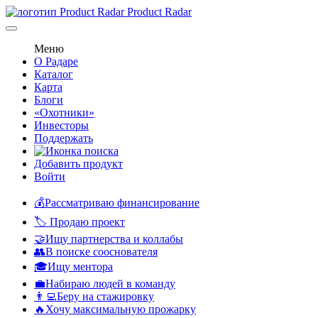
Product Radar
Меню
О Радаре
Каталог
Карта
Блоги
«Охотники»
Инвесторы
Поддержать
Добавить продукт
Войти
💰Рассматриваю финансирование
🏷️ Продаю проект
🤝Ищу партнерства и коллабы
👥В поиске сооснователя
🎓Ищу ментора
💼Набираю людей в команду
👨‍💻Беру на стажировку
🔥Хочу максимальную прожарку