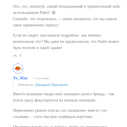
Ого, это, пожалуй, самый неожиданный и удивительный кейс
использования Palert! 😄
Спасибо, что поделились — очень интересно, что вы нашли
такое применение сервису.
Если не секрет, расскажите подробнее: как именно
реализовали это? Мы даже не предполагали, что Palert может
быть полезен в такой задаче!
0
Yo_Moe
1 год назад
Ответ на
Дмитрий Параничев
Вместо названия товара ввёл название своего бренда – так
поиск сразу фокусируется на нужных позициях.
Переключил режим поиска «по названию» вместо «по
ссылкам» – стало быстрее подбирать карточки.
Отключил товары из-за рубежа, чтобы не смешивались