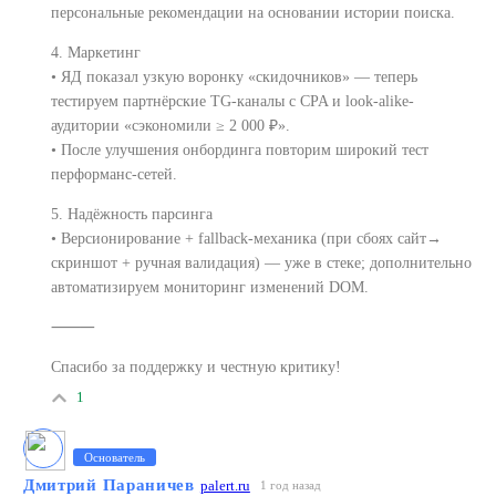
персональные рекомендации на основании истории поиска.
4. Маркетинг
• ЯД показал узкую воронку «скидочников» — теперь
тестируем партнёрские TG-каналы c CPA и look-alike-
аудитории «сэкономили ≥ 2 000 ₽».
• После улучшения онбординга повторим широкий тест
перформанс-сетей.
5. Надёжность парсинга
• Версионирование + fallback-механика (при сбоях сайт→
скриншот + ручная валидация) — уже в стеке; дополнительно
автоматизируем мониторинг изменений DOM.
⸻
Спасибо за поддержку и честную критику!
1
Основатель
Дмитрий Параничев
palert.ru
1 год назад