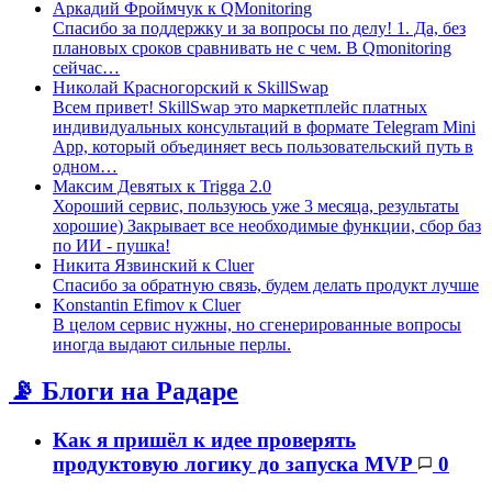
Аркадий Фроймчук
к
QMonitoring
Спасибо за поддержку и за вопросы по делу! 1. Да, без
плановых сроков сравнивать не с чем. В Qmonitoring
сейчас…
Николай Красногорский
к
SkillSwap
Всем привет! SkillSwap это маркетплейс платных
индивидуальных консультаций в формате Telegram Mini
App, который объединяет весь пользовательский путь в
одном…
Максим Девятых
к
Trigga 2.0
Хороший сервис, пользуюсь уже 3 месяца, результаты
хорошие) Закрывает все необходимые функции, сбор баз
по ИИ - пушка!
Никита Язвинский
к
Cluer
Спасибо за обратную связь, будем делать продукт лучше
Konstantin Efimov
к
Cluer
В целом сервис нужны, но сгенерированные вопросы
иногда выдают сильные перлы.
📡 Блоги на Радаре
Как я пришёл к идее проверять
продуктовую логику до запуска MVP
0