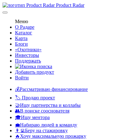
Product Radar
Меню
О Радаре
Каталог
Карта
Блоги
«Охотники»
Инвесторы
Поддержать
Добавить продукт
Войти
💰Рассматриваю финансирование
🏷️ Продаю проект
🤝Ищу партнерства и коллабы
👥В поиске сооснователя
🎓Ищу ментора
💼Набираю людей в команду
👨‍💻Беру на стажировку
🔥Хочу максимальную прожарку