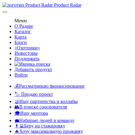
Product Radar
Меню
О Радаре
Каталог
Карта
Блоги
«Охотники»
Инвесторы
Поддержать
Добавить продукт
Войти
💰Рассматриваю финансирование
🏷️ Продаю проект
🤝Ищу партнерства и коллабы
👥В поиске сооснователя
🎓Ищу ментора
💼Набираю людей в команду
👨‍💻Беру на стажировку
🔥Хочу максимальную прожарку