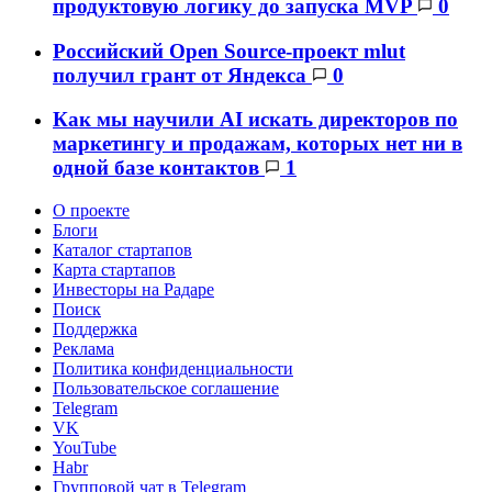
продуктовую логику до запуска MVP
0
Российский Open Source-проект mlut
получил грант от Яндекса
0
Как мы научили AI искать директоров по
маркетингу и продажам, которых нет ни в
одной базе контактов
1
О проекте
Блоги
Каталог стартапов
Карта стартапов
Инвесторы на Радаре
Поиск
Поддержка
Реклама
Политика конфиденциальности
Пользовательское соглашение
Telegram
VK
YouTube
Habr
Групповой чат в Telegram