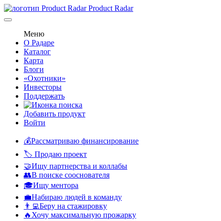
Product Radar
Меню
О Радаре
Каталог
Карта
Блоги
«Охотники»
Инвесторы
Поддержать
Добавить продукт
Войти
💰Рассматриваю финансирование
🏷️ Продаю проект
🤝Ищу партнерства и коллабы
👥В поиске сооснователя
🎓Ищу ментора
💼Набираю людей в команду
👨‍💻Беру на стажировку
🔥Хочу максимальную прожарку