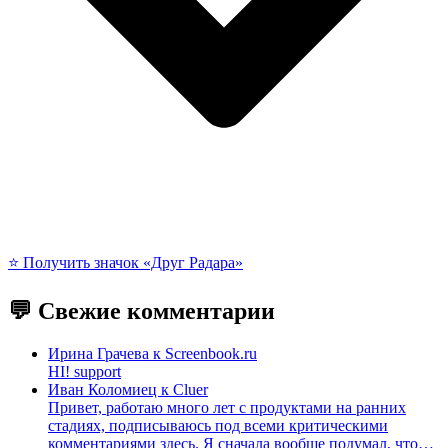
⭐️ Получить значок «Друг Радара»
💬 Свежие комментарии
Ирина Грачева
к
Screenbook.ru
HI! support
Иван Коломиец
к
Cluer
Привет, работаю много лет с продуктами на ранних
стадиях, подписываюсь под всеми критическими
комментариями здесь. Я сначала вообще подумал, что…