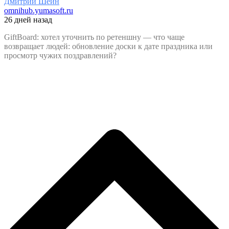
Дмитрий Шеин
omnihub.yumasoft.ru
26 дней назад
GiftBoard: хотел уточнить по ретеншну — что чаще
возвращает людей: обновление доски к дате праздника или
просмотр чужих поздравлений?