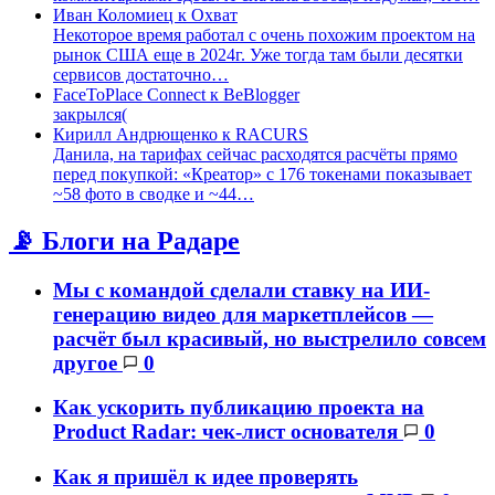
Иван Коломиец
к
Охват
Некоторое время работал с очень похожим проектом на
рынок США еще в 2024г. Уже тогда там были десятки
сервисов достаточно…
FaceToPlace Connect
к
BeBlogger
закрылся(
Кирилл Андрющенко
к
RACURS
Данила, на тарифах сейчас расходятся расчёты прямо
перед покупкой: «Креатор» с 176 токенами показывает
~58 фото в сводке и ~44…
📡 Блоги на Радаре
Мы с командой сделали ставку на ИИ-
генерацию видео для маркетплейсов —
расчёт был красивый, но выстрелило совсем
другое
0
Как ускорить публикацию проекта на
Product Radar: чек-лист основателя
0
Как я пришёл к идее проверять