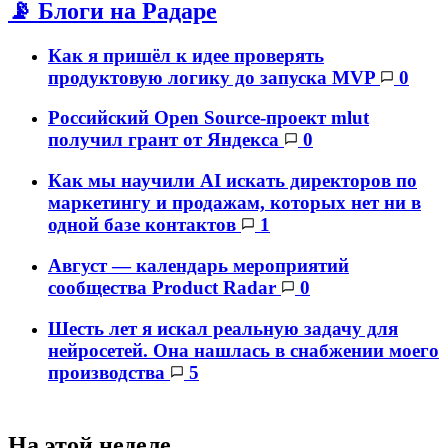
📡 Блоги на Радаре
Как я пришёл к идее проверять
продуктовую логику до запуска MVP
0
Российский Open Source-проект mlut
получил грант от Яндекса
0
Как мы научили AI искать директоров по
маркетингу и продажам, которых нет ни в
одной базе контактов
1
Август — календарь мероприятий
сообщества Product Radar
0
Шесть лет я искал реальную задачу для
нейросетей. Она нашлась в снабжении моего
производства
5
На этой неделе