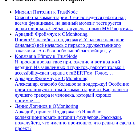
Михаил Питолин
к
TrustNode
Спасибо за комментарий. Сейчас ведётся работа над
всеми функциями, на данный момент тестируется
анализ звонков. Сейчас запущена только MVP версия…
Аркадий Фроймчук
к
QMonitoring
Привет! Спасибо за поддержку! У нас все наверное
банально) всё началось с первого дружественного
заказчика. Это был небольшой застройщик, у…
Konstantin Efimov
к
TrustNode
Я просканировал твое приложение и вот краткий
вердикт. Из заявленных 4 пунктов, работет только 1
accessibility-скан экрана с ruBERT'ом. Голос,…
Аркадий Фроймчук
к
QMonitoring
Александр, спасибо большое за поддержку! Особенно
приятно получить такой комментарий от Вас, нашего
лучшего трекера и человека, который хорошо
понимает…
Денис Логинов
к
QMonitoring
Аркадий, привет. Поддержал :) Я люблю
коллекционировать истории фаундеров. Расскажи,
пожалуйста, что именно произошло, что решили сделать
проект?