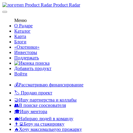
Product Radar
Меню
О Радаре
Каталог
Карта
Блоги
«Охотники»
Инвесторы
Поддержать
Добавить продукт
Войти
💰Рассматриваю финансирование
🏷️ Продаю проект
🤝Ищу партнерства и коллабы
👥В поиске сооснователя
🎓Ищу ментора
💼Набираю людей в команду
👨‍💻Беру на стажировку
🔥Хочу максимальную прожарку