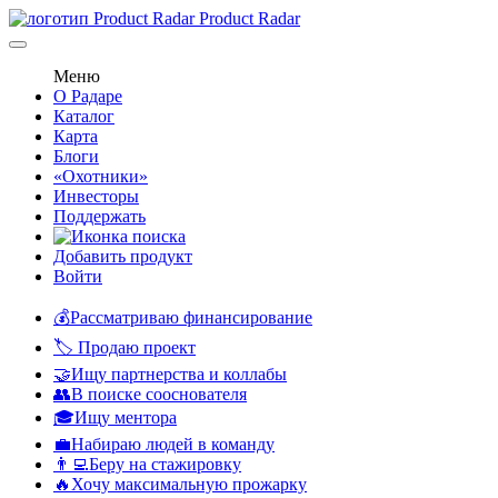
Product Radar
Меню
О Радаре
Каталог
Карта
Блоги
«Охотники»
Инвесторы
Поддержать
Добавить продукт
Войти
💰Рассматриваю финансирование
🏷️ Продаю проект
🤝Ищу партнерства и коллабы
👥В поиске сооснователя
🎓Ищу ментора
💼Набираю людей в команду
👨‍💻Беру на стажировку
🔥Хочу максимальную прожарку