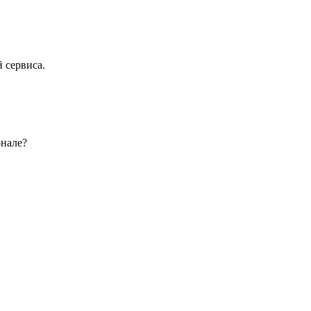
 сервиса.
онале?