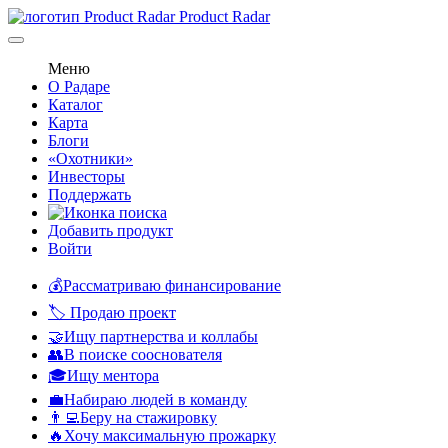
Product Radar
Меню
О Радаре
Каталог
Карта
Блоги
«Охотники»
Инвесторы
Поддержать
Добавить продукт
Войти
💰Рассматриваю финансирование
🏷️ Продаю проект
🤝Ищу партнерства и коллабы
👥В поиске сооснователя
🎓Ищу ментора
💼Набираю людей в команду
👨‍💻Беру на стажировку
🔥Хочу максимальную прожарку