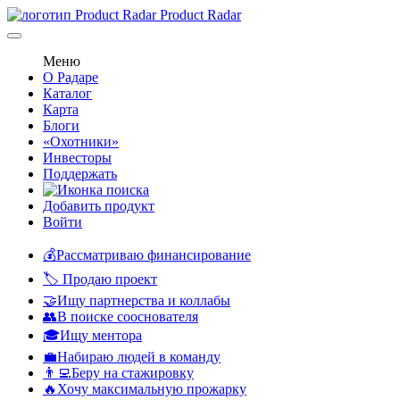
Product Radar
Меню
О Радаре
Каталог
Карта
Блоги
«Охотники»
Инвесторы
Поддержать
Добавить продукт
Войти
💰Рассматриваю финансирование
🏷️ Продаю проект
🤝Ищу партнерства и коллабы
👥В поиске сооснователя
🎓Ищу ментора
💼Набираю людей в команду
👨‍💻Беру на стажировку
🔥Хочу максимальную прожарку