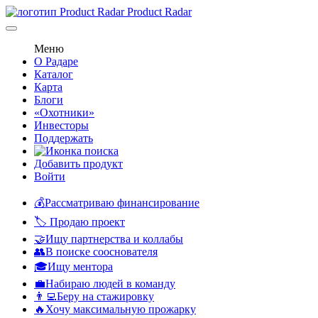
Product Radar
Меню
О Радаре
Каталог
Карта
Блоги
«Охотники»
Инвесторы
Поддержать
Добавить продукт
Войти
💰Рассматриваю финансирование
🏷️ Продаю проект
🤝Ищу партнерства и коллабы
👥В поиске сооснователя
🎓Ищу ментора
💼Набираю людей в команду
👨‍💻Беру на стажировку
🔥Хочу максимальную прожарку