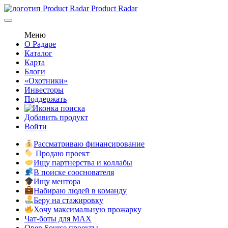
Product Radar
Меню
О Радаре
Каталог
Карта
Блоги
«Охотники»
Инвесторы
Поддержать
Добавить продукт
Войти
Рассматриваю финансирование
Продаю проект
Ищу партнерства и коллабы
В поиске сооснователя
Ищу ментора
Набираю людей в команду
Беру на стажировку
Хочу максимальную прожарку
Чат-боты для MAX
Open Source проекты