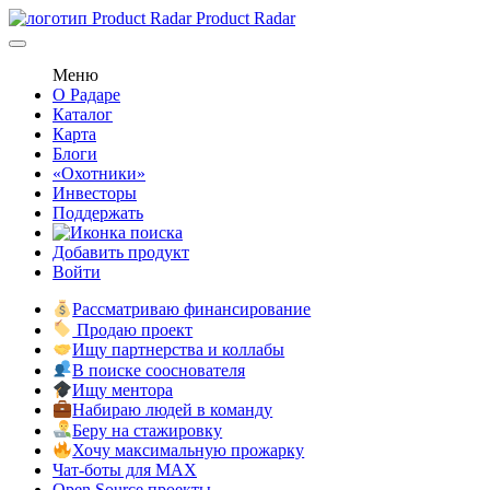
Product Radar
Меню
О Радаре
Каталог
Карта
Блоги
«Охотники»
Инвесторы
Поддержать
Добавить продукт
Войти
Рассматриваю финансирование
Продаю проект
Ищу партнерства и коллабы
В поиске сооснователя
Ищу ментора
Набираю людей в команду
Беру на стажировку
Хочу максимальную прожарку
Чат-боты для MAX
Open Source проекты