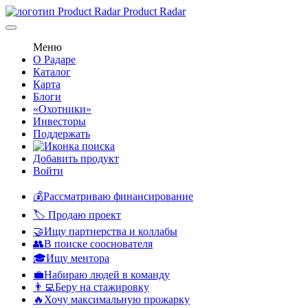
Product Radar
Меню
О Радаре
Каталог
Карта
Блоги
«Охотники»
Инвесторы
Поддержать
Добавить продукт
Войти
💰Рассматриваю финансирование
🏷️ Продаю проект
🤝Ищу партнерства и коллабы
👥В поиске сооснователя
🎓Ищу ментора
💼Набираю людей в команду
👨‍💻Беру на стажировку
🔥Хочу максимальную прожарку