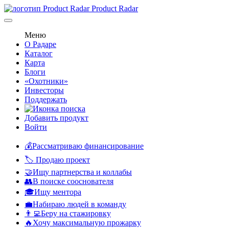
Product Radar
Меню
О Радаре
Каталог
Карта
Блоги
«Охотники»
Инвесторы
Поддержать
Добавить продукт
Войти
💰Рассматриваю финансирование
🏷️ Продаю проект
🤝Ищу партнерства и коллабы
👥В поиске сооснователя
🎓Ищу ментора
💼Набираю людей в команду
👨‍💻Беру на стажировку
🔥Хочу максимальную прожарку