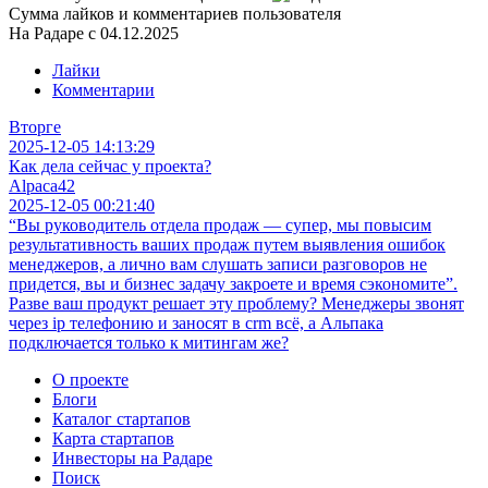
Сумма лайков и комментариев пользователя
На Радаре с 04.12.2025
Лайки
Комментарии
Вторге
2025-12-05 14:13:29
Как дела сейчас у проекта?
Alpaca42
2025-12-05 00:21:40
“Вы руководитель отдела продаж — супер, мы повысим
результативность ваших продаж путем выявления ошибок
менеджеров, а лично вам слушать записи разговоров не
придется, вы и бизнес задачу закроете и время сэкономите”.
Разве ваш продукт решает эту проблему? Менеджеры звонят
через ip телефонию и заносят в crm всё, а Альпака
подключается только к митингам же?
О проекте
Блоги
Каталог стартапов
Карта стартапов
Инвесторы на Радаре
Поиск