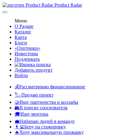
Product Radar
Меню
О Радаре
Каталог
Карта
Блоги
«Охотники»
Инвесторы
Поддержать
Добавить продукт
Войти
💰Рассматриваю финансирование
🏷️ Продаю проект
🤝Ищу партнерства и коллабы
👥В поиске сооснователя
🎓Ищу ментора
💼Набираю людей в команду
👨‍💻Беру на стажировку
🔥Хочу максимальную прожарку