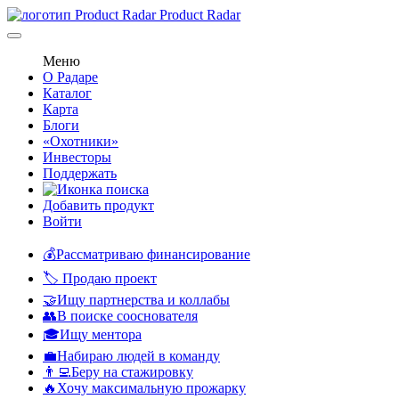
Product Radar
Меню
О Радаре
Каталог
Карта
Блоги
«Охотники»
Инвесторы
Поддержать
Добавить продукт
Войти
💰Рассматриваю финансирование
🏷️ Продаю проект
🤝Ищу партнерства и коллабы
👥В поиске сооснователя
🎓Ищу ментора
💼Набираю людей в команду
👨‍💻Беру на стажировку
🔥Хочу максимальную прожарку