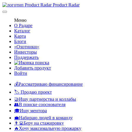
Product Radar
Меню
О Радаре
Каталог
Карта
Блоги
«Охотники»
Инвесторы
Поддержать
Добавить продукт
Войти
💰Рассматриваю финансирование
🏷️ Продаю проект
🤝Ищу партнерства и коллабы
👥В поиске сооснователя
🎓Ищу ментора
💼Набираю людей в команду
👨‍💻Беру на стажировку
🔥Хочу максимальную прожарку