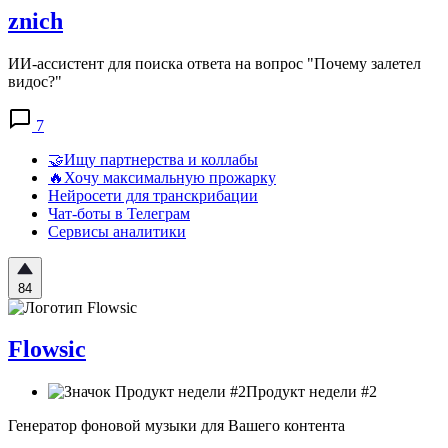
znich
ИИ-ассистент для поиска ответа на вопрос "Почему залетел
видос?"
7
🤝Ищу партнерства и коллабы
🔥Хочу максимальную прожарку
Нейросети для транскрибации
Чат-боты в Телеграм
Сервисы аналитики
84
Flowsic
Продукт недели #2
Генератор фоновой музыки для Вашего контента