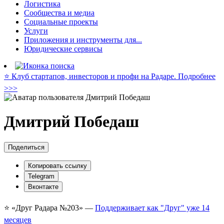
Логистика
Сообщества и медиа
Социальные проекты
Услуги
Приложения и инструменты для...
Юридические сервисы
⭐️ Клуб стартапов, инвесторов и профи на Радаре. Подробнее
>>>
Дмитрий Победаш
Поделиться
Копировать ссылку
Telegram
Вконтакте
⭐️ «Друг Радара
№203»
—
Поддерживает как "Друг" уже 14
месяцев