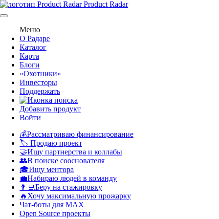
Product Radar
Меню
О Радаре
Каталог
Карта
Блоги
«Охотники»
Инвесторы
Поддержать
Добавить продукт
Войти
💰Рассматриваю финансирование
🏷️ Продаю проект
🤝Ищу партнерства и коллабы
👥В поиске сооснователя
🎓Ищу ментора
💼Набираю людей в команду
👨‍💻Беру на стажировку
🔥Хочу максимальную прожарку
Чат-боты для MAX
Open Source проекты