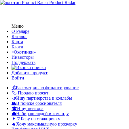
Product Radar
Меню
О Радаре
Каталог
Карта
Блоги
«Охотники»
Инвесторы
Поддержать
Добавить продукт
Войти
💰Рассматриваю финансирование
🏷️ Продаю проект
🤝Ищу партнерства и коллабы
👥В поиске сооснователя
🎓Ищу ментора
💼Набираю людей в команду
👨‍💻Беру на стажировку
🔥Хочу максимальную прожарку