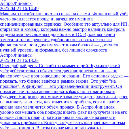
Аспро.Финансы
2025-04-21 16:14:49
Максим, спасибо, полностью согласна с вами. Финансовый учёт
часто оказывается проще и нагляднее именно в
специализированных сервисах. Особенно это актуально для ИП,
стартапов и команд, которым важно быстро наладить контроль
за деньгами без сложных доработок в 1С. И, как вы верно
заметили, такие решения удобно использовать не только
финансистам, но и другим участникам бизнеса — доступен
нужный уровень информации, без лишней сложности.
Аспро.Финансы
2025-04-21 16:13:23
Олег, добрый день. Спасибо за комментарий! Бухгалтерский
учёт действительно обязателен для юридических лиц — он
фиксирует уже произошедшие операции. Его основная задача —
показать, что бизнес ведётся в рамках закона. Это учёт "на
прошлое". А финучёт — это управленческий инструмент. Он
помогает не только анализировать факт, но и планировать
будущее. Например, вы можете заранее увидеть, хватит ли денег
на выплату зарплаты, как изменится прибыль, если вырастет
аренда или увеличится объём продаж. В Аспро.Финансах
удобно совмещать оба подхода: видеть факт из бухучета и на его
основе строить план, прогнозировать кассовые разрывы и
управлять прибылью. Если у вас уже есть настроенная система
учёта — отлично. В этом случае можно загружать в