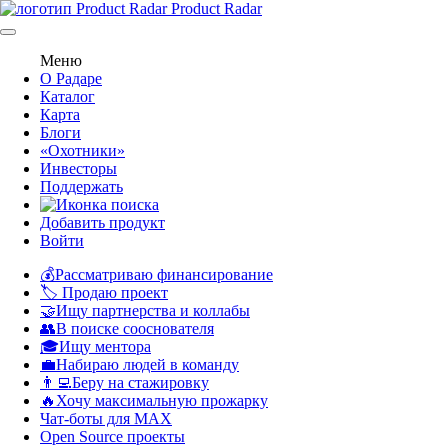
Product Radar
Меню
О Радаре
Каталог
Карта
Блоги
«Охотники»
Инвесторы
Поддержать
Добавить продукт
Войти
💰Рассматриваю финансирование
🏷️ Продаю проект
🤝Ищу партнерства и коллабы
👥В поиске сооснователя
🎓Ищу ментора
💼Набираю людей в команду
👨‍💻Беру на стажировку
🔥Хочу максимальную прожарку
Чат-боты для MAX
Open Source проекты