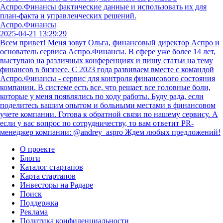
Аспро.Финансы фактические данные и использовать их для
план-факта и управленческих решений.
Аспро.Финансы
2025-04-21 13:29:29
Всем привет! Меня зовут Ольга, финансовый директор Аспро и
основатель сервиса Аспро.Финансы. В сфере уже более 14 лет,
выступаю на различных конференциях и пишу статьи на тему
финансов в бизнесе. С 2023 года развиваем вместе с командой
Аспро.Финансы - сервис для контроля финансового состояния
компании. В системе есть все, что решает все головные боли,
которые у меня появлялись по ходу работы. Буду рада, если
поделитесь вашим опытом и больными местами в финансовом
учете компании. Готова к обратной связи по нашему сервису. А
если у вас вопрос по сотрудничеству, то вам ответит PR-
менеджер компании: @andrey_aspro Ждем любых предложений!
О проекте
Блоги
Каталог стартапов
Карта стартапов
Инвесторы на Радаре
Поиск
Поддержка
Реклама
Политика конфиденциальности