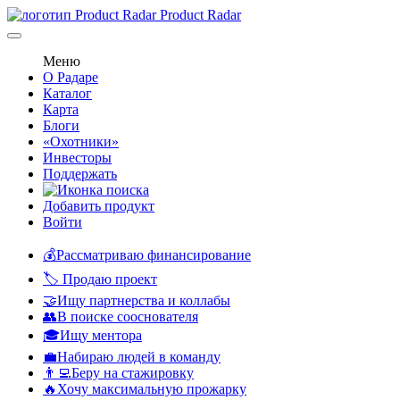
Product Radar
Меню
О Радаре
Каталог
Карта
Блоги
«Охотники»
Инвесторы
Поддержать
Добавить продукт
Войти
💰Рассматриваю финансирование
🏷️ Продаю проект
🤝Ищу партнерства и коллабы
👥В поиске сооснователя
🎓Ищу ментора
💼Набираю людей в команду
👨‍💻Беру на стажировку
🔥Хочу максимальную прожарку