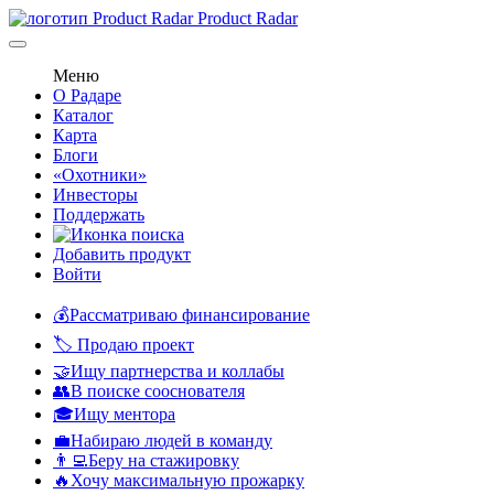
Product Radar
Меню
О Радаре
Каталог
Карта
Блоги
«Охотники»
Инвесторы
Поддержать
Добавить продукт
Войти
💰Рассматриваю финансирование
🏷️ Продаю проект
🤝Ищу партнерства и коллабы
👥В поиске сооснователя
🎓Ищу ментора
💼Набираю людей в команду
👨‍💻Беру на стажировку
🔥Хочу максимальную прожарку