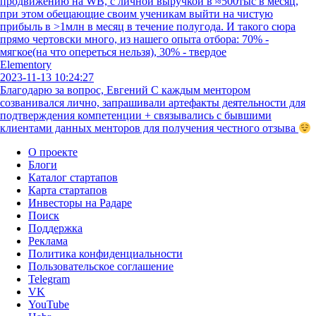
продвижению на WB, с личной выручкой в ≈500тыс в месяц,
при этом обещающие своим ученикам выйти на чистую
прибыль в >1млн в месяц в течение полугода. И такого сюра
прямо чертовски много, из нашего опыта отбора: 70% -
мягкое(на что опереться нельзя), 30% - твердое
Elementory
2023-11-13 10:24:27
Благодарю за вопрос, Евгений С каждым ментором
созванивался лично, запрашивали артефакты деятельности для
подтверждения компетенции + связывались с бывшими
клиентами данных менторов для получения честного отзыва
О проекте
Блоги
Каталог стартапов
Карта стартапов
Инвесторы на Радаре
Поиск
Поддержка
Реклама
Политика конфиденциальности
Пользовательское соглашение
Telegram
VK
YouTube