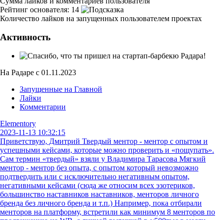
Сумма лайков и комментариев пользователя
Рейтинг основателя:
14
Количество лайков на запущенных пользователем проектах
Активность
На Радаре с 01.11.2023
Запущенные на Главной
Лайки
Комментарии
Elementory
2023-11-13 10:32:15
Приветствую, Дмитрий Твердый ментор - ментор с опытом и
успешными кейсами, которые можно проверить и «пощупать».
Сам термин «твердый» взяли у Владимира Тарасова Мягкий
ментор - ментор без опыта, с опытом который невозможно
подтвердить или с исключительно негативным опытом,
негативными кейсами (сюда же относим всех эзотериков,
большинство наставников наставников, менторов личного
бренда без личного бренда и т.п.) Например, пока отбирали
менторов на платформу, встретили как минимум 8 менторов по