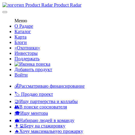
Product Radar
Меню
О Радаре
Каталог
Карта
Блоги
«Охотники»
Инвесторы
Поддержать
Добавить продукт
Войти
💰Рассматриваю финансирование
🏷️ Продаю проект
🤝Ищу партнерства и коллабы
👥В поиске сооснователя
🎓Ищу ментора
💼Набираю людей в команду
👨‍💻Беру на стажировку
🔥Хочу максимальную прожарку