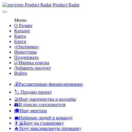
Product Radar
Меню
О Радаре
Каталог
Карта
Блоги
«Охотники»
Инвесторы
Поддержать
Добавить продукт
Войти
💰Рассматриваю финансирование
🏷️ Продаю проект
🤝Ищу партнерства и коллабы
👥В поиске сооснователя
🎓Ищу ментора
💼Набираю людей в команду
👨‍💻Беру на стажировку
🔥Хочу максимальную прожарку