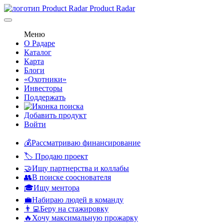
Product Radar
Меню
О Радаре
Каталог
Карта
Блоги
«Охотники»
Инвесторы
Поддержать
Добавить продукт
Войти
💰Рассматриваю финансирование
🏷️ Продаю проект
🤝Ищу партнерства и коллабы
👥В поиске сооснователя
🎓Ищу ментора
💼Набираю людей в команду
👨‍💻Беру на стажировку
🔥Хочу максимальную прожарку