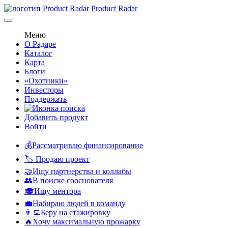
Product Radar
Меню
О Радаре
Каталог
Карта
Блоги
«Охотники»
Инвесторы
Поддержать
Добавить продукт
Войти
💰Рассматриваю финансирование
🏷️ Продаю проект
🤝Ищу партнерства и коллабы
👥В поиске сооснователя
🎓Ищу ментора
💼Набираю людей в команду
👨‍💻Беру на стажировку
🔥Хочу максимальную прожарку