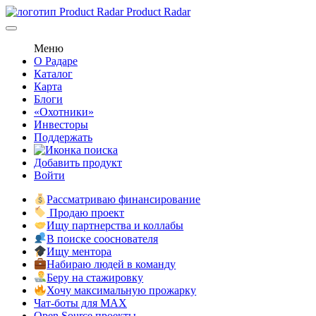
Product Radar
Меню
О Радаре
Каталог
Карта
Блоги
«Охотники»
Инвесторы
Поддержать
Добавить продукт
Войти
Рассматриваю финансирование
Продаю проект
Ищу партнерства и коллабы
В поиске сооснователя
Ищу ментора
Набираю людей в команду
Беру на стажировку
Хочу максимальную прожарку
Чат-боты для MAX
Open Source проекты