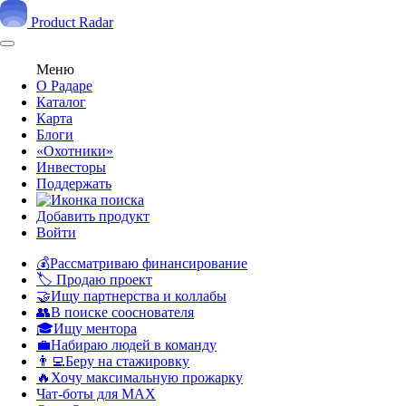
Product Radar
Меню
О Радаре
Каталог
Карта
Блоги
«Охотники»
Инвесторы
Поддержать
Добавить продукт
Войти
💰Рассматриваю финансирование
🏷️ Продаю проект
🤝Ищу партнерства и коллабы
👥В поиске сооснователя
🎓Ищу ментора
💼Набираю людей в команду
👨‍💻Беру на стажировку
🔥Хочу максимальную прожарку
Чат-боты для MAX