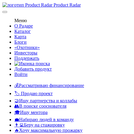
Product Radar
Меню
О Радаре
Каталог
Карта
Блоги
«Охотники»
Инвесторы
Поддержать
Добавить продукт
Войти
💰Рассматриваю финансирование
🏷️ Продаю проект
🤝Ищу партнерства и коллабы
👥В поиске сооснователя
🎓Ищу ментора
💼Набираю людей в команду
👨‍💻Беру на стажировку
🔥Хочу максимальную прожарку