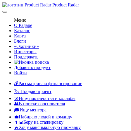
Product Radar
Меню
О Радаре
Каталог
Карта
Блоги
«Охотники»
Инвесторы
Поддержать
Добавить продукт
Войти
💰Рассматриваю финансирование
🏷️ Продаю проект
🤝Ищу партнерства и коллабы
👥В поиске сооснователя
🎓Ищу ментора
💼Набираю людей в команду
👨‍💻Беру на стажировку
🔥Хочу максимальную прожарку