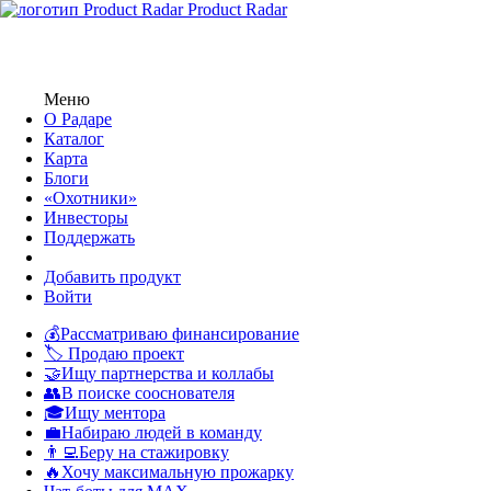
Product Radar
Меню
О Радаре
Каталог
Карта
Блоги
«Охотники»
Инвесторы
Поддержать
Добавить продукт
Войти
💰Рассматриваю финансирование
🏷️ Продаю проект
🤝Ищу партнерства и коллабы
👥В поиске сооснователя
🎓Ищу ментора
💼Набираю людей в команду
👨‍💻Беру на стажировку
🔥Хочу максимальную прожарку