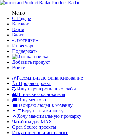
Product Radar
Меню
О Радаре
Каталог
Карта
Блоги
«Охотники»
Инвесторы
Поддержать
Добавить продукт
Войти
💰Рассматриваю финансирование
🏷️ Продаю проект
🤝Ищу партнерства и коллабы
👥В поиске сооснователя
🎓Ищу ментора
💼Набираю людей в команду
👨‍💻Беру на стажировку
🔥Хочу максимальную прожарку
Чат-боты для MAX
Open Source проекты
Искусственный интеллект