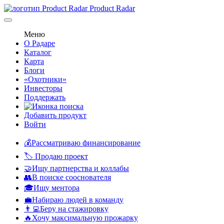
Product Radar
Меню
О Радаре
Каталог
Карта
Блоги
«Охотники»
Инвесторы
Поддержать
Добавить продукт
Войти
💰Рассматриваю финансирование
🏷️ Продаю проект
🤝Ищу партнерства и коллабы
👥В поиске сооснователя
🎓Ищу ментора
💼Набираю людей в команду
👨‍💻Беру на стажировку
🔥Хочу максимальную прожарку