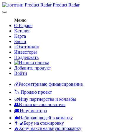
Product Radar
Меню
О Радаре
Каталог
Карта
Блоги
«Охотники»
Инвесторы
Поддержать
Добавить продукт
Войти
💰Рассматриваю финансирование
🏷️ Продаю проект
🤝Ищу партнерства и коллабы
👥В поиске сооснователя
🎓Ищу ментора
💼Набираю людей в команду
👨‍💻Беру на стажировку
🔥Хочу максимальную прожарку