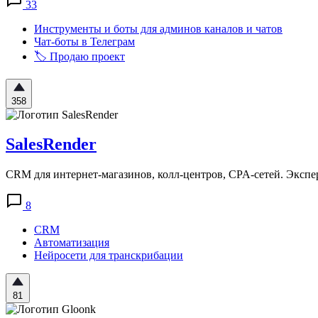
33
Инструменты и боты для админов каналов и чатов
Чат-боты в Телеграм
🏷️ Продаю проект
358
SalesRender
CRM для интернет-магазинов, колл-центров, CPA-сетей. Экспе
8
CRM
Автоматизация
Нейросети для транскрибации
81