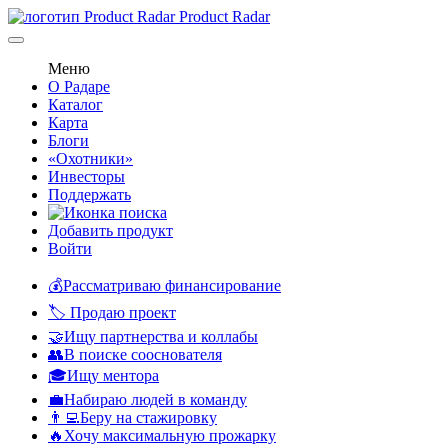
Product Radar
Меню
О Радаре
Каталог
Карта
Блоги
«Охотники»
Инвесторы
Поддержать
Добавить продукт
Войти
💰Рассматриваю финансирование
🏷️ Продаю проект
🤝Ищу партнерства и коллабы
👥В поиске сооснователя
🎓Ищу ментора
💼Набираю людей в команду
👨‍💻Беру на стажировку
🔥Хочу максимальную прожарку