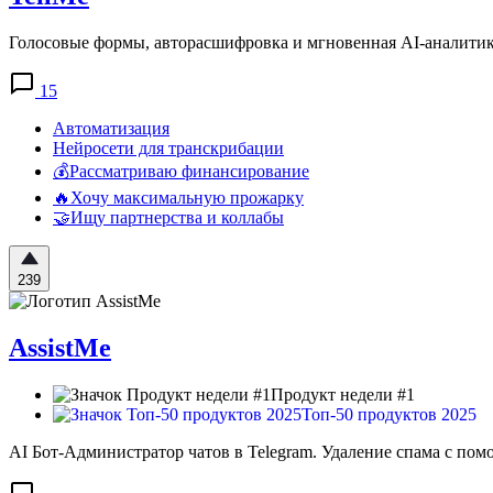
Голосовые формы, авторасшифровка и мгновенная AI-аналитик
15
Автоматизация
Нейросети для транскрибации
💰Рассматриваю финансирование
🔥Хочу максимальную прожарку
🤝Ищу партнерства и коллабы
239
AssistMe
Продукт недели #1
Топ-50 продуктов 2025
AI Бот-Администратор чатов в Telegram. Удаление спама с по