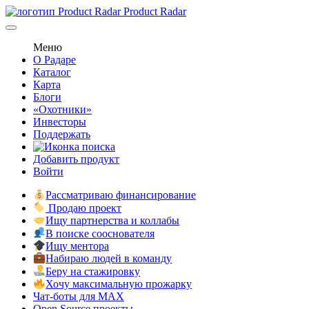
Product Radar
Меню
О Радаре
Каталог
Карта
Блоги
«Охотники»
Инвесторы
Поддержать
Добавить продукт
Войти
Рассматриваю финансирование
Продаю проект
Ищу партнерства и коллабы
В поиске сооснователя
Ищу ментора
Набираю людей в команду
Беру на стажировку
Хочу максимальную прожарку
Чат-боты для MAX
Open Source проекты