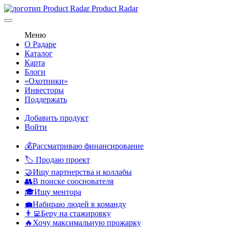
Product Radar
Меню
О Радаре
Каталог
Карта
Блоги
«Охотники»
Инвесторы
Поддержать
Добавить продукт
Войти
💰Рассматриваю финансирование
🏷️ Продаю проект
🤝Ищу партнерства и коллабы
👥В поиске сооснователя
🎓Ищу ментора
💼Набираю людей в команду
👨‍💻Беру на стажировку
🔥Хочу максимальную прожарку