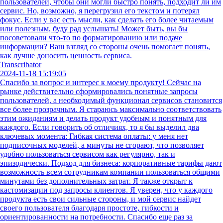
пользователей, чтобы они могли быстро понять, подходит ли им
сервис. Но, возможно, я перегрузил его текстом и потерял
фокус. Если у вас есть мысли, как сделать его более читаемым
или полезным, буду рад услышать! Может быть, вы бы
посоветовали что-то по форматированию или подаче
информации? Ваш взгляд со стороны очень помогает понять,
как лучше доносить ценность сервиса.
Transcribator
2024-11-18 15:19:05
Спасибо за вопрос и интерес к моему продукту! Сейчас на
рынке действительно сформировались понятные запросы
пользователей, а необходимый функционал сервисов становится
все более прозрачным. Я стараюсь максимально соответствовать
этим ожиданиям и делать продукт удобным и понятным для
каждого. Если говорить об отличиях, то я бы выделил два
ключевых момента: Гибкая система оплаты: у меня нет
подписочных моделей, а минуты не сгорают, что позволяет
удобно пользоваться сервисом как регулярно, так и
эпизодически. Подход для бизнеса: корпоративные тарифы дают
возможность всем сотрудникам компании пользоваться общими
минутами без дополнительных затрат. Я также открыт к
кастомизации под запросы клиентов. Я уверен, что у каждого
продукта есть свои сильные стороны, и мой сервис найдет
своего пользователя благодаря простоте, гибкости и
ориентированности на потребности. Спасибо еще раз за