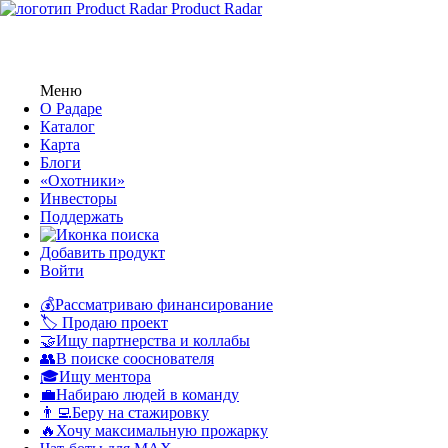
Product Radar
Меню
О Радаре
Каталог
Карта
Блоги
«Охотники»
Инвесторы
Поддержать
Добавить продукт
Войти
💰Рассматриваю финансирование
🏷️ Продаю проект
🤝Ищу партнерства и коллабы
👥В поиске сооснователя
🎓Ищу ментора
💼Набираю людей в команду
👨‍💻Беру на стажировку
🔥Хочу максимальную прожарку