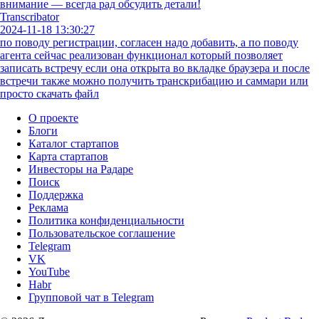
внимание — всегда рад обсудить детали!
Transcribator
2024-11-18 13:30:27
по поводу регистрации, согласен надо добавить, а по поводу
агента сейчас реализован функционал который позволяет
записать встречу если она открыта во вкладке браузера и после
встречи также можно получить транскрибацию и саммари или
просто скачать файл
О проекте
Блоги
Каталог стартапов
Карта стартапов
Инвесторы на Радаре
Поиск
Поддержка
Реклама
Политика конфиденциальности
Пользовательское соглашение
Telegram
VK
YouTube
Habr
Групповой чат в Telegram