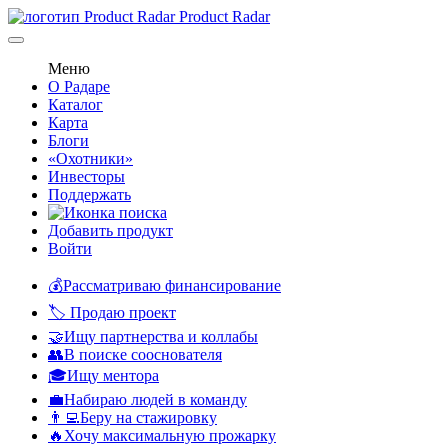
Product Radar
Меню
О Радаре
Каталог
Карта
Блоги
«Охотники»
Инвесторы
Поддержать
Добавить продукт
Войти
💰Рассматриваю финансирование
🏷️ Продаю проект
🤝Ищу партнерства и коллабы
👥В поиске сооснователя
🎓Ищу ментора
💼Набираю людей в команду
👨‍💻Беру на стажировку
🔥Хочу максимальную прожарку