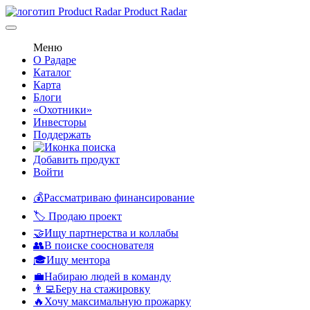
Product Radar
Меню
О Радаре
Каталог
Карта
Блоги
«Охотники»
Инвесторы
Поддержать
Добавить продукт
Войти
💰Рассматриваю финансирование
🏷️ Продаю проект
🤝Ищу партнерства и коллабы
👥В поиске сооснователя
🎓Ищу ментора
💼Набираю людей в команду
👨‍💻Беру на стажировку
🔥Хочу максимальную прожарку