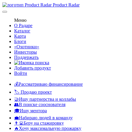
Product Radar
Меню
О Радаре
Каталог
Карта
Блоги
«Охотники»
Инвесторы
Поддержать
Добавить продукт
Войти
💰Рассматриваю финансирование
🏷️ Продаю проект
🤝Ищу партнерства и коллабы
👥В поиске сооснователя
🎓Ищу ментора
💼Набираю людей в команду
👨‍💻Беру на стажировку
🔥Хочу максимальную прожарку