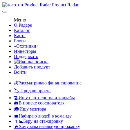
Product Radar
Меню
О Радаре
Каталог
Карта
Блоги
«Охотники»
Инвесторы
Поддержать
Добавить продукт
Войти
💰Рассматриваю финансирование
🏷️ Продаю проект
🤝Ищу партнерства и коллабы
👥В поиске сооснователя
🎓Ищу ментора
💼Набираю людей в команду
👨‍💻Беру на стажировку
🔥Хочу максимальную прожарку