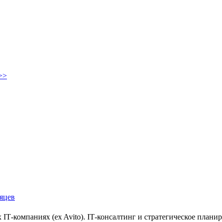
>>
яцев
 IT‑компаниях (ex Avito). IT‑консалтинг и стратегическое плани