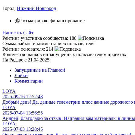
Город:
Нижний Новгород
💰Рассматриваю финансирование
Написать
Сайт
Рейтинг участника сообщества:
188
Сумма лайков и комментариев пользователя
Рейтинг основателя:
214
Количество лайков на запущенных пользователем проектах
На Радаре с 21.04.2025
Запущенные на Главной
Лайки
Комментарии
LOYA
2025-09-16 12:52:48
Добрый день! Да, данные телеметрии плюс данные дорожного 
LOYA
2025-07-04 13:56:55
Андрей, благодарю за отзыв! Направил вам материалы в личны
LOYA
2025-07-03 13:28:45
Очень верное замечание. Благодарю за проявленный интерес!