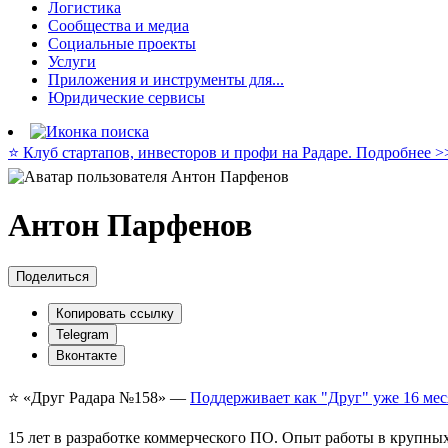
Логистика
Сообщества и медиа
Социальные проекты
Услуги
Приложения и инструменты для...
Юридические сервисы
⭐️ Клуб стартапов, инвесторов и профи на Радаре. Подробнее >
Антон Парфенов
Поделиться
Копировать ссылку
Telegram
Вконтакте
⭐️ «Друг Радара
№158»
—
Поддерживает как "Друг" уже 16 мес
15 лет в разработке коммерческого ПО. Опыт работы в крупных