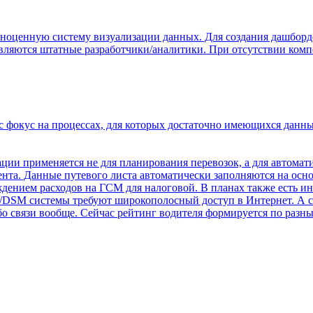
лноценную систему визуализации данных. Для создания дашборд
авляются штатные разработчики/аналитики. При отсутствии комп
с фокус на процессах, для которых достаточно имеющихся данны
ции применяется не для планирования перевозок, а для автомати
ента. Данные путевого листа автоматически заполняются на осно
рждением расходов на ГСМ для налоговой. В планах также есть и
S/DSM системы требуют широкополосный доступ в Интернет. А 
ибо связи вообще. Сейчас рейтинг водителя формируется по раз