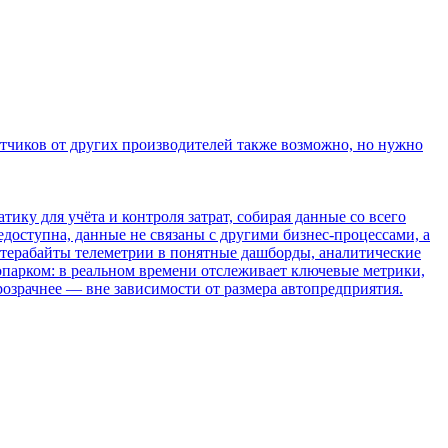
атчиков от других производителей также возможно, но нужно
ку для учёта и контроля затрат, собирая данные со всего
доступна, данные не связаны с другими бизнес-процессами, а
 терабайты телеметрии в понятные дашборды, аналитические
парком: в реальном времени отслеживает ключевые метрики,
розрачнее — вне зависимости от размера автопредприятия.