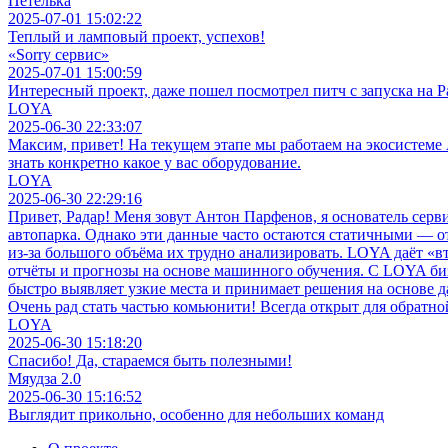
Петелька
2025-07-01 15:02:22
Теплый и ламповый проект, успехов!
«Sorry сервис»
2025-07-01 15:00:59
Интересный проект, даже пошел посмотрел питч с запуска на Р
LOYA
2025-06-30 22:33:07
Максим, привет! На текущем этапе мы работаем на экосистеме
знать конкретно какое у вас оборудование.
LOYA
2025-06-30 22:29:16
Привет, Радар! Меня зовут Антон Парфенов, я основатель серв
автопарка. Однако эти данные часто остаются статичными — от
из-за большого объёма их трудно анализировать. LOYA даёт «
отчёты и прогнозы на основе машинного обучения. С LOYA би
быстро выявляет узкие места и принимает решения на основе 
Очень рад стать частью комьюнити! Всегда открыт для обратной
LOYA
2025-06-30 15:18:20
Спасибо! Да, стараемся быть полезными!
Мяудза 2.0
2025-06-30 15:16:52
Выглядит прикольно, особенно для небольших команд