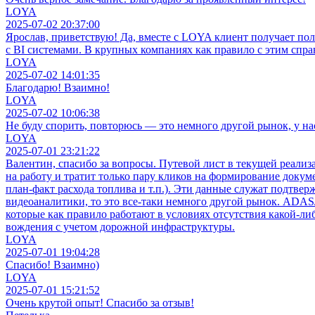
LOYA
2025-07-02 20:37:00
Ярослав, приветствую! Да, вместе с LOYA клиент получает по
с BI системами. В крупных компаниях как правило с этим спр
LOYA
2025-07-02 14:01:35
Благодарю! Взаимно!
LOYA
2025-07-02 10:06:38
Не буду спорить, повторюсь — это немного другой рынок, у на
LOYA
2025-07-01 23:21:22
Валентин, спасибо за вопросы. Путевой лист в текущей реализа
на работу и тратит только пару кликов на формирование докум
план-факт расхода топлива и т.п.). Эти данные служат подтве
видеоаналитики, то это все-таки немного другой рынок. ADA
которые как правило работают в условиях отсутствия какой-л
вождения с учетом дорожной инфраструктуры.
LOYA
2025-07-01 19:04:28
Спасибо! Взаимно)
LOYA
2025-07-01 15:21:52
Очень крутой опыт! Спасибо за отзыв!