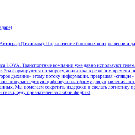
адаре)
 Автограф (Техноком). Подключение бортовых контроллеров и д
иса LOYA. Транспортные компании уже давно используют телемати
чёты формируются по запросу, аналитика в реальном времени не
второе дыхание» этому потоку информации, превращая «спящие»
знес получает единую цифровую платформу для управления авто
данных. Мы помогаем сократить издержки и сделать логистику п
 связи, буду признателен за любой фидбэк!