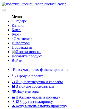
Product Radar
Меню
О Радаре
Каталог
Карта
Блоги
«Охотники»
Инвесторы
Поддержать
Добавить продукт
Войти
💰Рассматриваю финансирование
🏷️ Продаю проект
🤝Ищу партнерства и коллабы
👥В поиске сооснователя
🎓Ищу ментора
💼Набираю людей в команду
👨‍💻Беру на стажировку
🔥Хочу максимальную прожарку