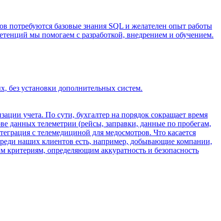
ов потребуются базовые знания SQL и желателен опыт работы
етенций мы помогаем с разработкой, внедрением и обучением.
х, без установки дополнительных систем.
зации учета. По сути, бухгалтер на порядок сокращает время
ве данных телеметрии (рейсы, заправки, данные по пробегам,
нтеграция с телемедициной для медосмотров. Что касается
среди наших клиентов есть, например, добывающие компании,
ным критериям, определяющим аккуратность и безопасность