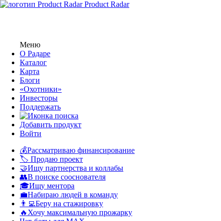
Product Radar
Меню
О Радаре
Каталог
Карта
Блоги
«Охотники»
Инвесторы
Поддержать
Добавить продукт
Войти
💰Рассматриваю финансирование
🏷️ Продаю проект
🤝Ищу партнерства и коллабы
👥В поиске сооснователя
🎓Ищу ментора
💼Набираю людей в команду
👨‍💻Беру на стажировку
🔥Хочу максимальную прожарку