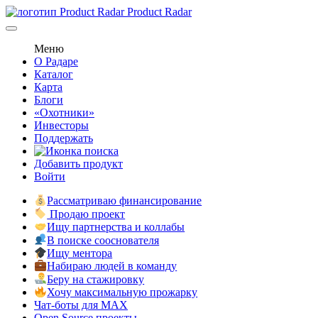
Product Radar
Меню
О Радаре
Каталог
Карта
Блоги
«Охотники»
Инвесторы
Поддержать
Добавить продукт
Войти
Рассматриваю финансирование
Продаю проект
Ищу партнерства и коллабы
В поиске сооснователя
Ищу ментора
Набираю людей в команду
Беру на стажировку
Хочу максимальную прожарку
Чат-боты для MAX
Open Source проекты