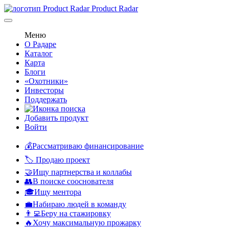
Product Radar
Меню
О Радаре
Каталог
Карта
Блоги
«Охотники»
Инвесторы
Поддержать
Добавить продукт
Войти
💰Рассматриваю финансирование
🏷️ Продаю проект
🤝Ищу партнерства и коллабы
👥В поиске сооснователя
🎓Ищу ментора
💼Набираю людей в команду
👨‍💻Беру на стажировку
🔥Хочу максимальную прожарку