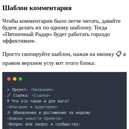
Шаблон комментария
Чтобы комментарии было легче читать, давайте
будем делать их по одному шаблону. Тогда
«Пятничный Радар» будет работать гораздо
эффективнее.
Просто скопируйте шаблон, нажав на иконку 📋 в
правом верхнем углу вот этого блока:
⭐️ Проект
:
<
Название
>
🔗 Ссылка: 
<
Ссылка
>
❓ Что это такое и для кого?
<
Описание
и
аудитория
>
🎉 Обновления и достижения за неделю:
<
Важные
новости
проекта
>
⚡️Вопрос или запрос к сообществу: