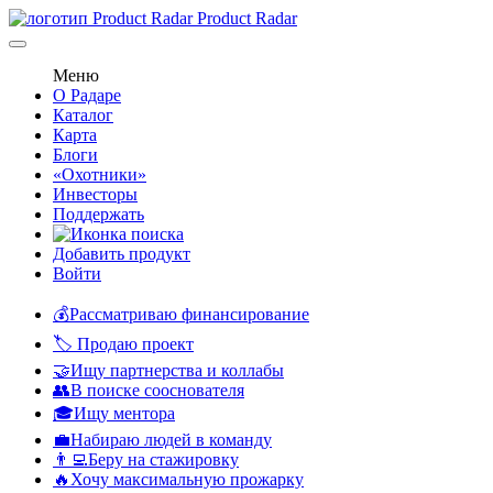
Product Radar
Меню
О Радаре
Каталог
Карта
Блоги
«Охотники»
Инвесторы
Поддержать
Добавить продукт
Войти
💰Рассматриваю финансирование
🏷️ Продаю проект
🤝Ищу партнерства и коллабы
👥В поиске сооснователя
🎓Ищу ментора
💼Набираю людей в команду
👨‍💻Беру на стажировку
🔥Хочу максимальную прожарку