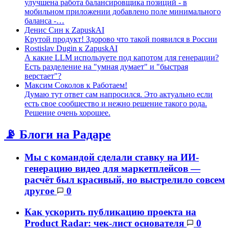
улучшена работа балансировщика позиций - в
мобильном приложении добавлено поле минимального
баланса -…
Денис Син
к
ZapuskAI
Крутой продукт! Здорово что такой появился в России
Rostislav Dugin
к
ZapuskAI
А какие LLM используете под капотом для генерации?
Есть разделение на "умная думает" и "быстрая
верстает"?
Максим Соколов
к
Работаем!
Думаю тут ответ сам напросился. Это актуально если
есть свое сообщество и нежно решение такого рода.
Решение очень хорошее.
📡 Блоги на Радаре
Мы с командой сделали ставку на ИИ-
генерацию видео для маркетплейсов —
расчёт был красивый, но выстрелило совсем
другое
0
Как ускорить публикацию проекта на
Product Radar: чек-лист основателя
0