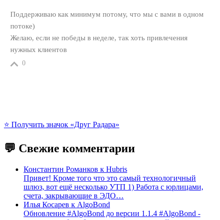
Поддерживаю как минимум потому, что мы с вами в одном
потоке)
Желаю, если не победы в неделе, так хоть привлечения
нужных клиентов
0
⭐️ Получить значок «Друг Радара»
💬 Свежие комментарии
Константин Романков
к
Hubris
Привет! Кроме того что это самый технологичный
шлюз, вот ещё несколько УТП 1) Работа с юрлицами,
счета, закрывающие в ЭДО…
Илья Косарев
к
AlgoBond
Обновление #AlgoBond до версии 1.1.4 #AlgoBond -