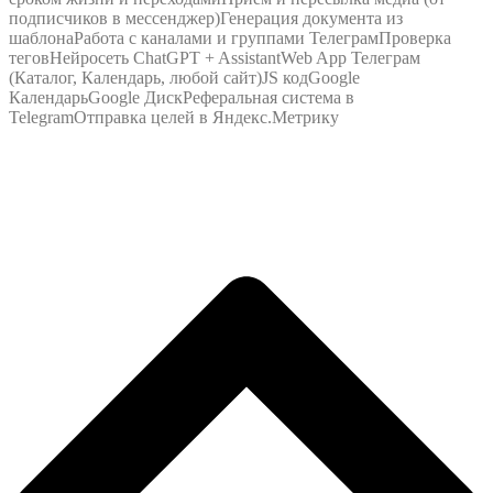
подписчиков в мессенджер)Генерация документа из
шаблонаРабота с каналами и группами ТелеграмПроверка
теговНейросеть ChatGPT + AssistantWeb App Телеграм
(Каталог, Календарь, любой сайт)JS кодGoogle
КалендарьGoogle ДискРеферальная система в
TelegramОтправка целей в Яндекс.Метрику