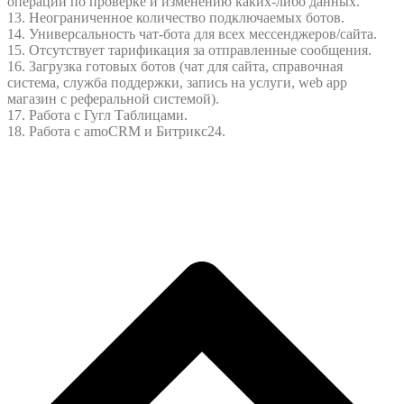
операций по проверке и изменению каких-либо данных.
13. Неограниченное количество подключаемых ботов.
14. Универсальность чат-бота для всех мессенджеров/сайта.
15. Отсутствует тарификация за отправленные сообщения.
16. Загрузка готовых ботов (чат для сайта, справочная
система, служба поддержки, запись на услуги, web app
магазин с реферальной системой).
17. Работа с Гугл Таблицами.
18. Работа с amoCRM и Битрикс24.