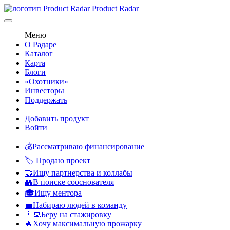
Product Radar
Меню
О Радаре
Каталог
Карта
Блоги
«Охотники»
Инвесторы
Поддержать
Добавить продукт
Войти
💰Рассматриваю финансирование
🏷️ Продаю проект
🤝Ищу партнерства и коллабы
👥В поиске сооснователя
🎓Ищу ментора
💼Набираю людей в команду
👨‍💻Беру на стажировку
🔥Хочу максимальную прожарку