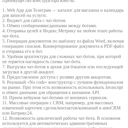
Преимущества конструктора Квесча:
1. Web App для Телеграм — каталог для магазина и календарь
для записей на услуги.
2. Виджет для сайта с чат-ботом.
3. Обмен сообщениями/данными между ботами.
4. Отправка целей в Яндекс.Метрику на любом этапе работы
чат-бота.
5. Генерация документов по шаблону из файла Word, включая
генерацию списков. Конвертирование документа в PDF-файл
и отправка его в бот.
6. Удобная архитектура для сложных чат-ботов, при которой
не теряется наглядность схемы чат-бота.
7. Выгрузка чат-ботов в архив для бэкапов или последующей
загрузки в другой аккаунт.
8. Предоставление доступа с ролями другим аккаунтам.
9. Реальный «No code» конструктор с лучшим функционалом
на рынке. При этом есть возможность использовать Javascript
и обмен данными для обращения к внешним API.
10. Прием вебхуков чат-ботами от внешних сервисов.
11. Массовые операции с CRM, например, для массовых
изменений карточек сделок/контактов/компаний в amoCRM
или Битрикс24.
12. Возможность циклической работы чат-бота. В основном
используется для автоматических административных