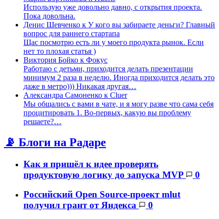
Использую уже довольно давно, с открытия проекта.
Пока довольна.
Денис Шевченко
к
У кого вы забираете деньги? Главный
вопрос для раннего стартапа
Щас посмотрю есть ли у моего продукта рынок. Если
нет то плохая статья )
Виктория Бойко
к
Фокус
Работаю с детьми, приходится делать презентации
минимум 2 раза в неделю. Иногда приходится делать это
даже в метро))) Никакая другая…
Александра Самоненко
к
Cluer
Мы общались с вами в чате, и я могу разве что сама себя
процитировать 1. Во-первых, какую вы проблему
решаете?…
📡 Блоги на Радаре
Как я пришёл к идее проверять
продуктовую логику до запуска MVP
0
Российский Open Source-проект mlut
получил грант от Яндекса
0