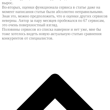
вырос.
Во-вторых, оценки функционала сервиса в статье даже на
момент написания статьи были абсолютно неправильными.
Зная это, можно предположить, что и оценки других сервисов
неверны. Автор за пару месяцев пробежался по 67 сервисам,
это очень поверхностный взгляд.
Половины сервисов из списка наверное и нет уже, мне бы
тоже хотелось видеть новую актуальную статью сравнения
конкурентов от специалистов.