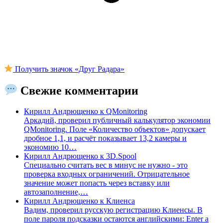
Получить значок «Друг Радара»
Свежие комментарии
Кирилл Андрющенко
к
QMonitoring
Аркадий, проверил публичный калькулятор экономии
QMonitoring. Поле «Количество объектов» допускает
дробное 1,1, и расчёт показывает 13,2 камеры и
экономию 10…
Кирилл Андрющенко
к
3D.Spool
Специально считать вес в минус не нужно - это
проверка входных ограничений. Отрицательное
значение может попасть через вставку или
автозаполнение,…
Кирилл Андрющенко
к
Клиенса
Вадим, проверил русскую регистрацию Клиенсы. В
поле пароля подсказки остаются английскими: Enter a