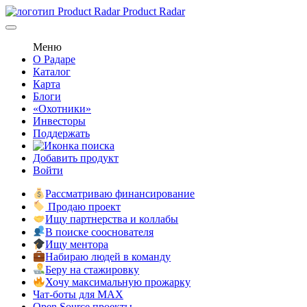
Product Radar
Меню
О Радаре
Каталог
Карта
Блоги
«Охотники»
Инвесторы
Поддержать
Добавить продукт
Войти
Рассматриваю финансирование
Продаю проект
Ищу партнерства и коллабы
В поиске сооснователя
Ищу ментора
Набираю людей в команду
Беру на стажировку
Хочу максимальную прожарку
Чат-боты для MAX
Open Source проекты