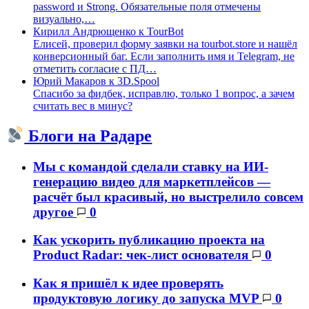
password и Strong. Обязательные поля отмечены
визуально,…
Кирилл Андрющенко
к
TourBot
Елисей, проверил форму заявки на tourbot.store и нашёл
конверсионный баг. Если заполнить имя и Telegram, не
отметить согласие с ПД…
Юрий Макаров
к
3D.Spool
Спасибо за фидбек, исправлю, только 1 вопрос, а зачем
считать вес в минус?
Блоги на Радаре
Мы с командой сделали ставку на ИИ-
генерацию видео для маркетплейсов —
расчёт был красивый, но выстрелило совсем
другое
0
Как ускорить публикацию проекта на
Product Radar: чек-лист основателя
0
Как я пришёл к идее проверять
продуктовую логику до запуска MVP
0