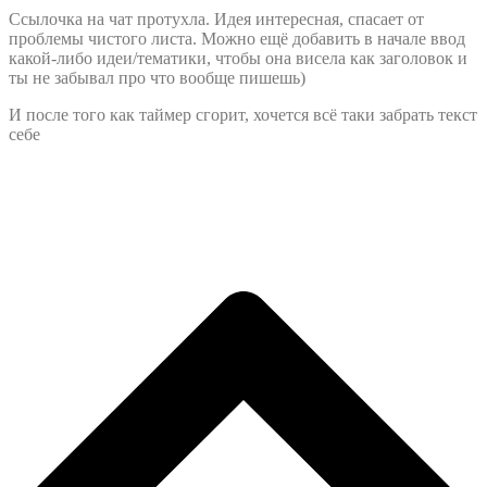
Ссылочка на чат протухла. Идея интересная, спасает от
проблемы чистого листа. Можно ещё добавить в начале ввод
какой-либо идеи/тематики, чтобы она висела как заголовок и
ты не забывал про что вообще пишешь)
И после того как таймер сгорит, хочется всё таки забрать текст
себе